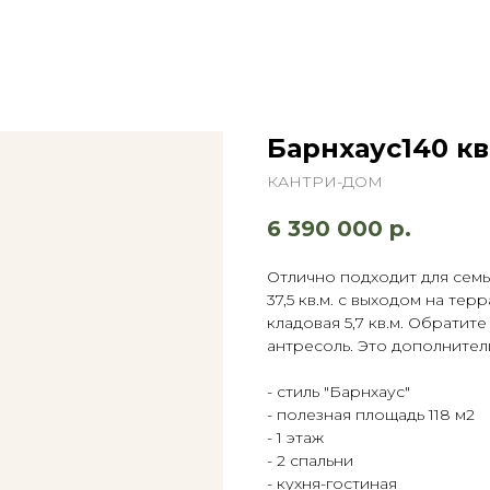
Барнхаус140 кв
КАНТРИ-ДОМ
6 390 000
р.
Отлично подходит для семьи
37,5 кв.м. с выходом на террас
кладовая 5,7 кв.м. Обратит
антресоль. Это дополнител
- стиль "Барнхаус"
- полезная площадь 118 м2
- 1 этаж
- 2 спальни
- кухня-гостиная