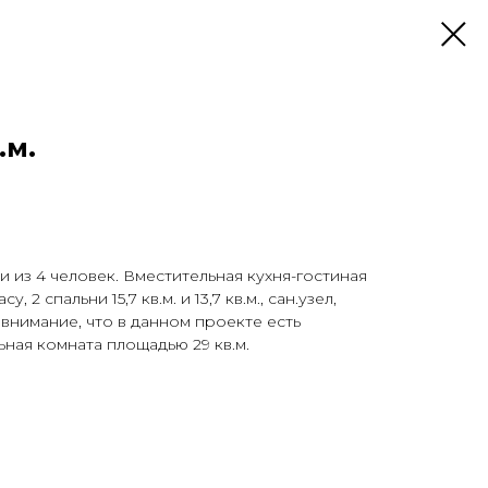
.м.
 из 4 человек. Вместительная кухня-гостиная
у, 2 спальни 15,7 кв.м. и 13,7 кв.м., сан.узел,
е внимание, что в данном проекте есть
ьная комната площадью 29 кв.м.